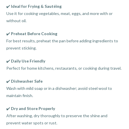
✔️
Ideal for Frying & Sautéing
Use it for cooking vegetables, meat, eggs, and more with or
without oil.
✔️
Preheat Before Cooking
For best results, preheat the pan before adding ingredients to
prevent sticking.
✔️
Daily Use Friendly
Perfect for home kitchens, restaurants, or cooking during travel.
✔️
Dishwasher Safe
Wash with mild soap or in a dishwasher; avoid steel wool to
maintain finish.
✔️
Dry and Store Properly
After washing, dry thoroughly to preserve the shine and
prevent water spots or rust.