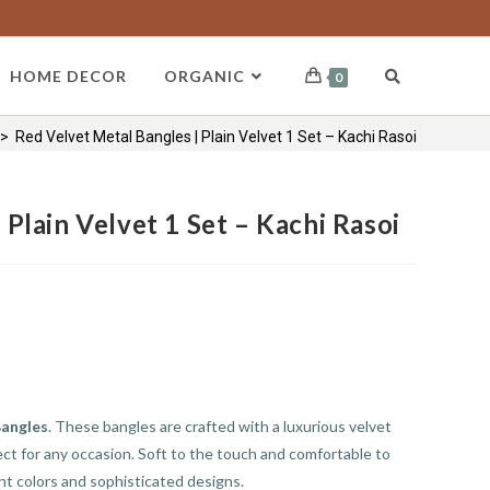
HOME DECOR
ORGANIC
0
>
Red Velvet Metal Bangles | Plain Velvet 1 Set – Kachi Rasoi
Plain Velvet 1 Set – Kachi Rasoi
Bangles
. These bangles are crafted with a luxurious velvet
rfect for any occasion. Soft to the touch and comfortable to
ant colors and sophisticated designs.