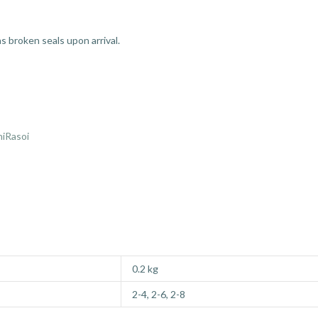
s broken seals upon arrival.
iRasoi
0.2 kg
2-4, 2-6, 2-8