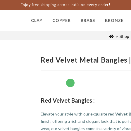
Enjoy free shipping across India on every order!
CLAY
COPPER
BRASS
BRONZE
>
Shop
Red Velvet Metal Bangles | 
Red Velvet Bangles :
Elevate your style with our exquisite red
Velvet 
finish, offering a rich and elegant look that is pe
wear, our velvet bangles come in a variety of vibr