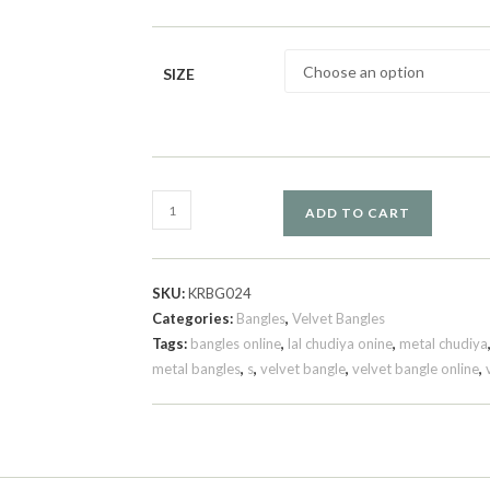
SIZE
ADD TO CART
SKU:
KRBG024
Categories:
Bangles
,
Velvet Bangles
Tags:
bangles online
,
lal chudiya onine
,
metal chudiya
metal bangles
,
s
,
velvet bangle
,
velvet bangle online
,