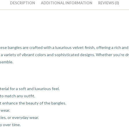
DESCRIPTION
ADDITIONAL INFORMATION
REVIEWS (0)
hese bangles are crafted with a luxurious velvet finish, offering a rich and
a variety of vibrant colors and sophisticated designs. Whether you’re dre
nsemble.
rial for a soft and luxurious feel.
s to match any outfit.
at enhance the beauty of the bangles.
 wear.
ties, or everyday wear.
y over time.