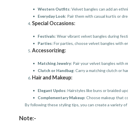
Western Outfits
: Velvet bangles can add an ethni
Everyday Look
: Pair them with casual kurtis or dre
Special Occasions:
Festivals
: Wear vibrant velvet bangles during festi
Parties
: For parties, choose velvet bangles with e
Accessorizing:
Matching Jewelry
: Pair your velvet bangles with 
Clutch or Handbag
: Carry a matching clutch or h
Hair and Makeup:
Elegant Updos
: Hairstyles like buns or braided u
Complementary Makeup
: Choose makeup that com
By following these styling tips, you can create a variety o
Note:-