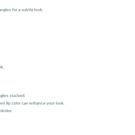
ngles for a subtle look.
ok.
ngles stacked.
t lip color can enhance your look.
rdrobe.